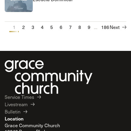
1
2
3
4
5
6
7
8
9
...
10
186
Next
Service Times
Livestream
Bulletin
Location
Grace Community Church