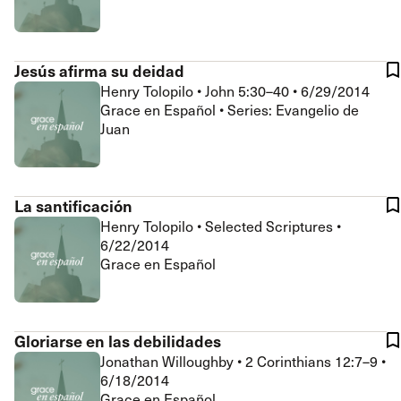
Jesús afirma su deidad
Henry Tolopilo
•
John 5:30–40
•
6/29/2014
Grace en Español • Series: Evangelio de
Juan
La santificación
Henry Tolopilo
•
Selected Scriptures
•
6/22/2014
Grace en Español
Gloriarse en las debilidades
Jonathan Willoughby
•
2 Corinthians 12:7–9
•
6/18/2014
Grace en Español