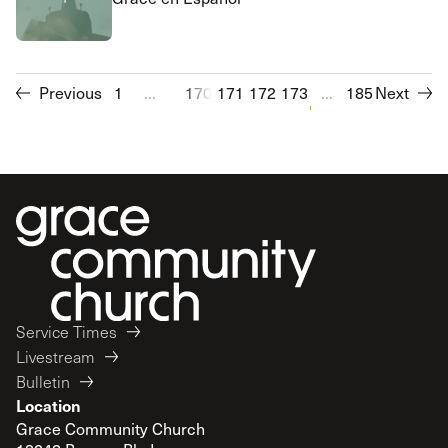
Previous
1
...
170
171
172
173
174
...
175
185
Next
176
177
Service Times
Livestream
Bulletin
Location
Grace Community Church