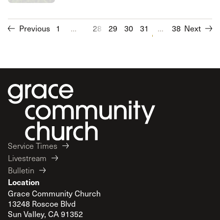
Previous
1
...
28
29
30
31
32
...
33
38
Next
34
35
Service Times
Livestream
Bulletin
Location
Grace Community Church
13248 Roscoe Blvd
Sun Valley, CA 91352