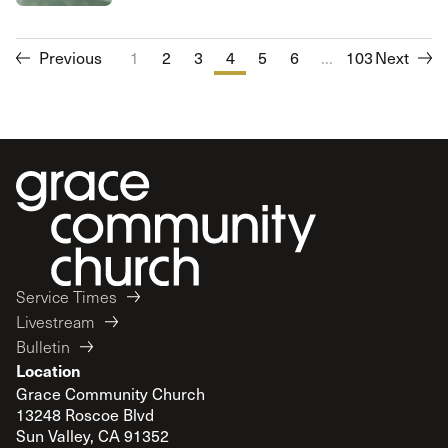
Previous
1
2
3
4
5
6
...
7
103
8
Next
9
10
Service Times
Livestream
Bulletin
Location
Grace Community Church
13248 Roscoe Blvd
Sun Valley, CA 91352