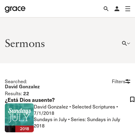
Sermons
Searched:
Filters
David Gonzalez
22
Results:
¿Está Dios ausente?
David Gonzalez
•
Selected Scriptures
•
7/1/2018
Sundays in July • Series: Sundays in July
2018