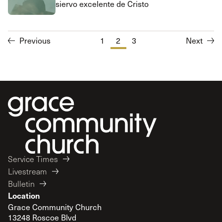
siervo excelente de Cristo
Previous
1
2
3
Next
Service Times
Livestream
Bulletin
Location
Grace Community Church
13248 Roscoe Blvd