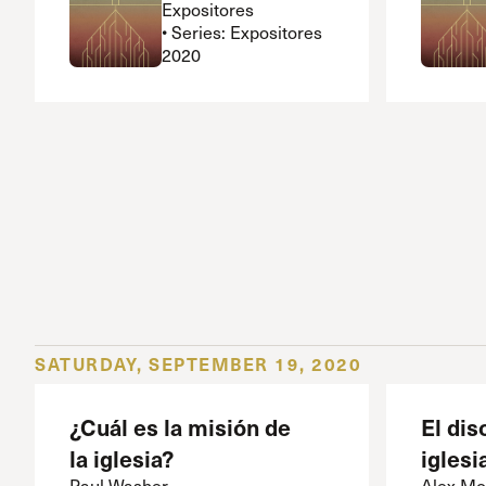
Expositores
• Series: Expositores
2020
SATURDAY, SEPTEMBER 19, 2020
¿Cuál es la misión de
El dis
la iglesia?
iglesi
Paul Washer
Alex Mo