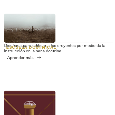
Diseñada para edificar a los creyentes por medio de la
ESCUELA DOMINICAL
instrucción en la sana doctrina.
Aprender más