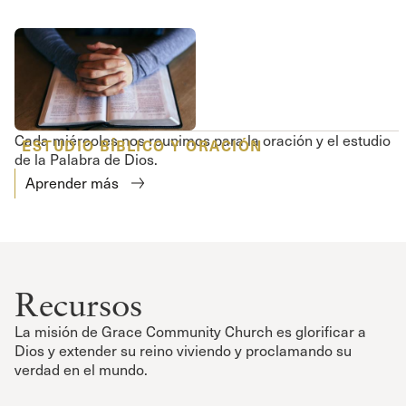
Cada miércoles nos reunimos para la oración y el estudio
ESTUDIO BÍBLICO Y ORACIÓN
de la Palabra de Dios.
Aprender más
Recursos
La misión de Grace Community Church es glorificar a
Dios y extender su reino viviendo y proclamando su
verdad en el mundo.