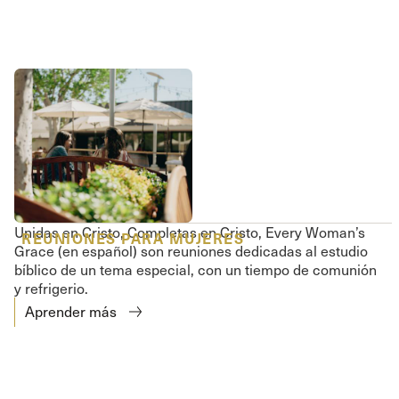
Unidas en Cristo, Completas en Cristo, Every Woman’s
REUNIONES PARA MUJERES
Grace (en español) son reuniones dedicadas al estudio
bíblico de un tema especial, con un tiempo de comunión
y refrigerio.
Aprender más