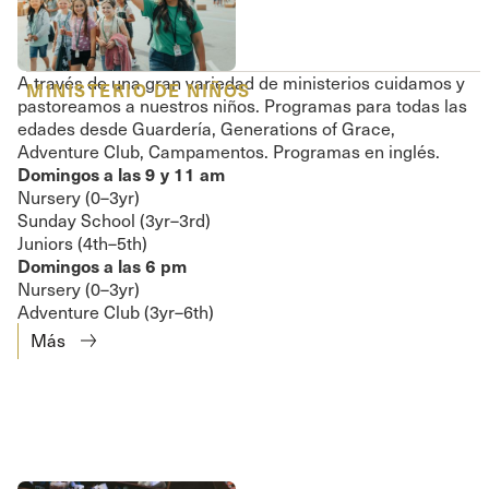
A través de una gran variedad de ministerios cuidamos y
MINISTERIO DE NIÑOS
pastoreamos a nuestros niños. Programas para todas las
edades desde Guardería, Generations of Grace,
Adventure Club, Campamentos. Programas en inglés.
Domingos a las 9 y 11 am
Nursery (0–3yr)
Sunday School (3yr–3rd)
Juniors (4th–5th)
Domingos a las 6 pm
Nursery (0–3yr)
Adventure Club (3yr–6th)
Más