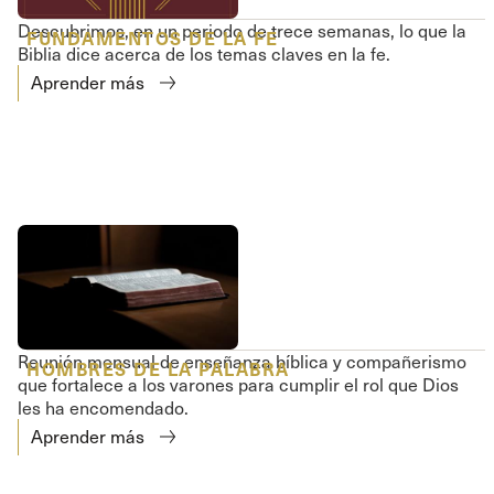
Descubrimos, en un periodo de trece semanas, lo que la
FUNDAMENTOS DE LA FE
Biblia dice acerca de los temas claves en la fe.
Aprender más
Reunión mensual de enseñanza bíblica y compañerismo
HOMBRES DE LA PALABRA
que fortalece a los varones para cumplir el rol que Dios
les ha encomendado.
Aprender más