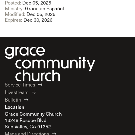
Posted:
Dec 05, 2025
Ministry:
Grace en Español
Modified:
Dec 05, 2025
Expires:
Dec 30, 2026
Service Times
Livestream
Bulletin
Location
Grace Community Church
13248 Roscoe Blvd
Sun Valley, CA 91352
Maps and Directions