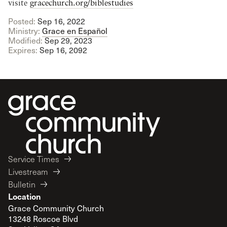
visite
gracechurch.org/biblestudies
Posted:
Sep 16, 2022
Ministry:
Grace en Español
Modified:
Sep 29, 2023
Expires:
Sep 16, 2092
Service Times
Livestream
Bulletin
Location
Grace Community Church
13248 Roscoe Blvd