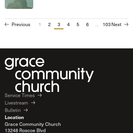
Previous
1
2
3
4
5
6
...
7
103
8
Next
9
10
Service Times
Livestream
Bulletin
Location
Grace Community Church
13248 Roscoe Blvd