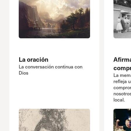
La oración
Afirm
La conversación continua con
compr
Dios
La memb
refleja 
comprom
nosotro
local.