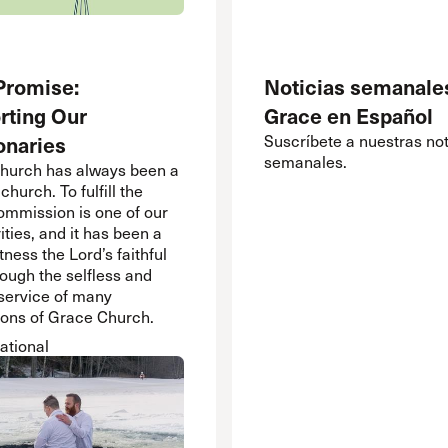
Promise:
Noticias semanale
rting Our
Grace en Español
onaries
Suscríbete a nuestras not
semanales.
hurch has always been a
church. To fulfill the
ommission is one of our
rities, and it has been a
itness the Lord’s faithful
ough the selfless and
 service of many
ions of Grace Church.
ational