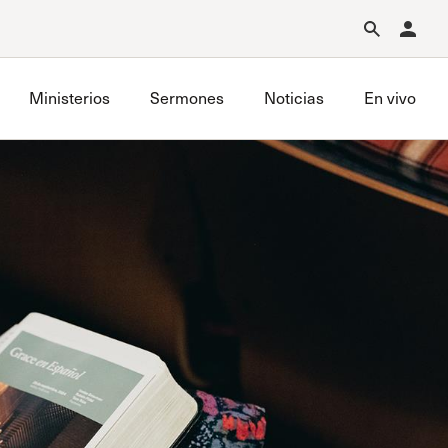
Forgot Password?
Learn about Church Membership
.
Ministerios
Sermones
Noticias
En vivo