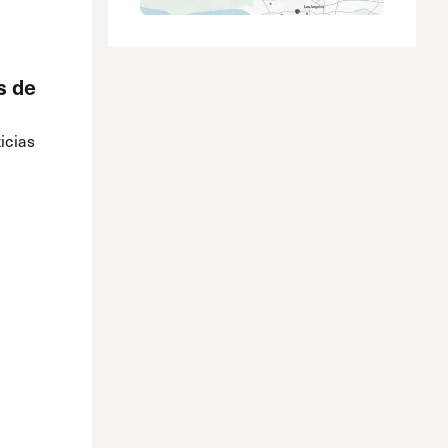
s de
icias